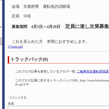
会場 京都府警 運転免許試験場
定員 50名
定員に達し次第募集
募集期間 4月1日～4月20日
（お早目
これを見られた方 本間におすすめします。
27nirin.pdf
トラックバック(0)
このブログ記事を参照しているブログ一覧:
二輪車安全運転実技講
このブログ記事に対するトラックバックURL:
http://www.bikehouse-
tb.cgi/276
コメントする
名前