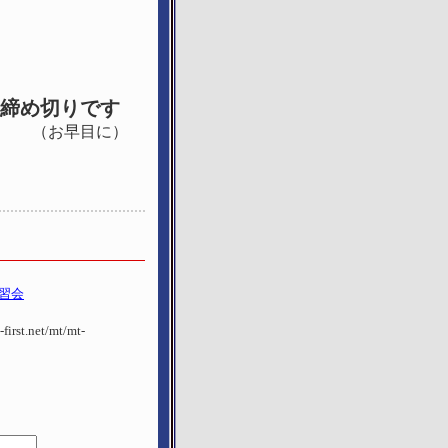
締め切りです
に）
習会
first.net/mt/mt-