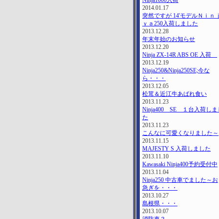
Ninja1000入荷
2014.01.17
突然ですが 14'モデルＮｉｎ
ｙａ250入荷しました
2013.12.28
年末年始のお知らせ
2013.12.20
Ninja ZX-14R ABS OE 入荷
2013.12.19
Ninja250&Ninja250SE;今な
ら・・・
2013.12.05
松茸＆近江牛あばれ食い
2013.11.23
Ninja400 SE １台入荷し
た
2013.11.23
こんなに可愛くなりました～
2013.11.15
MAJESTY S 入荷しました
2013.11.10
Kawasaki Ninja400予約受付中
2013.11.04
Ninja250 中古車でました～お
急ぎを・・・
2013.10.27
島根県・・・
2013.10.07