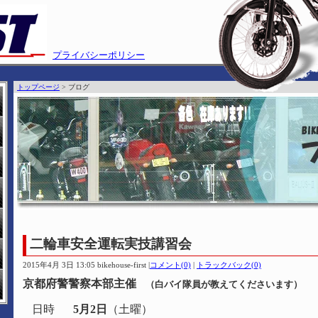
プライバシーポリシー
トップページ
> ブログ
二輪車安全運転実技講習会
2015年4月 3日 13:05 bikehouse-first
|
コメント(0)
|
トラックバック(0)
京都府警警察本部主催
（白バイ隊員が教えてくださいます）
日時
5月2日
（土曜）