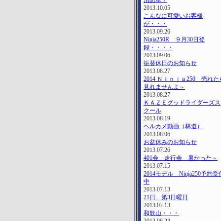
消防車？
2013.10.05
こんなに可愛いお客様
が・・・
2013.09.26
Ninja250R ９月30日登
録・・・・
2013.09.06
振替休日のお知らせ
2013.08.27
2014 Ｎｉｎｊａ250 売れた
見れませんよ～
2013.08.27
ＫＡＺＥグッドライダーズス
クール
2013.08.19
ヘルカメ動画（林道）
2013.08.06
お盆休みのお知らせ
2013.07.26
401会 走行会 暑かった～
2013.07.15
2014モデル Ninja250予約受
中
2013.07.13
21日 第3日曜日
2013.07.13
和歌山・・・