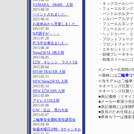
2015.08.18
・タックロールシー
YAMAHA SR400 入荷
・フューエルタンク
2015.08.18
・ハンドルホルダー
ペイントされました。
・シルバーアルマイ
2015.08.16
お盆休みから営業しました。
・フューエルタンク
2015.07.30
・フューエルインジ
H/P調子が・・・
・ヘッドカバー、エ
2015.07.28
・フロントフォーク
PCX中古車出ました～
・フロントフォーク
2015.06.18
・エキセントリック
Ninja250 SL 2色入荷
・前後ブレーキキャ
2015.06.05
・前後ホイールにゴ
Z250 オレンジ ラスト1台
2015.06.04
※メーカー出荷時の
MT-09 TRACER 入荷
※価格には
二輪車リ
2015.05.15
※当モデルは二輪車
NEW Ninja250 SL 入荷
2015.05.14
※オーリンズ社製リ
NEW Z250 ABS 入荷
※オーリンズ社製リ
2015.05.09
■表記価格（リサイ
アドレス110入荷
■メーカー希望小売
2015.05.08
■表記価格には保険
G/W 立山 雪の大谷
■改良のため仕様お
2015.05.07
■車体カラーは撮影
二輪車安全運転実技講習会
2015.04.30
毎週木曜日20時 6チャンネル