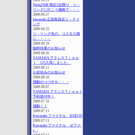
2009.10.11
Ninja250R 限定2台限り ツ－
リングに行こう価格で・・・
2009.09.27
kawasaki 正規取扱店ミ－テイ
ング
2009.09.25
ツ－リング先の、コスモス畑
に・・・・
2009.09.19
臨時休業のお知らせ
2009.08.20
YAMAHA アクシスＴｒｅｅ
ｔ 125入荷しました。
2009.08.11
お盆休みのお知らせ
2009.08.10
感動のつづきを・・・
2009.08.07
YAMAHA アクシスＴｒｅｅｔ
予約受付中！
2009.07.18
感動！！
2009.07.13
Kawasaki ファイナル KSR110
2009.07.13
Kawasaki ファイナル ゼファ-
χ