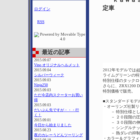
定車
ログイン
RSS
最近の記事
2015.09.07
Vino オリジナルヘルメット
2015.09.04
2012年モデルでは
4
シルバーウィーク
ライムグリーンの特
2015.09.03
特別仕様のタックロ
Ninja250
さらに、ZRX120
2015.09.03
特別価格で販売。
ただ今店内スクーターお買い
得
■スタンダードモデ
2015.09.03
・オーリンズ社製リ
だいぶん先ですが・・・行
－ 特別仕様とし
く！
－ ２０段階の圧
2015.09.01
－ ３０段階の伸
今日から始まりました
－ シングルナッ
2015.08.23
－ 熱ダレの抑制
夜のカレーうどんツーリング
・カラー＆グラフィ