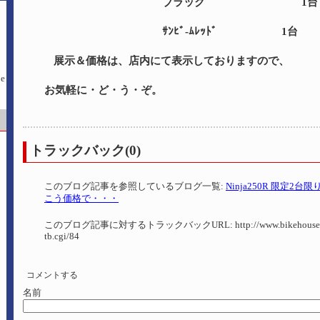
ブラック 1台
ｻﾝﾋﾞ-ﾑﾚｯﾄﾞ 1台
展示＆価格は、店内にて表示しておりますので、
お気軽に・ど・う・ぞ。
トラックバック(0)
このブログ記事を参照しているブログ一覧:
Ninja250R 限定2
こう価格で・・・
このブログ記事に対するトラックバックURL:
http://www.bikehouse-
tb.cgi/84
コメントする
名前