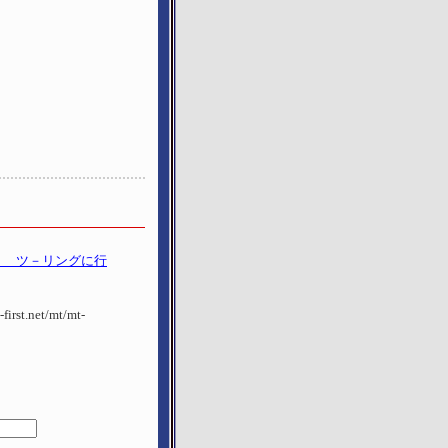
台限り ツ－リングに行
first.net/mt/mt-