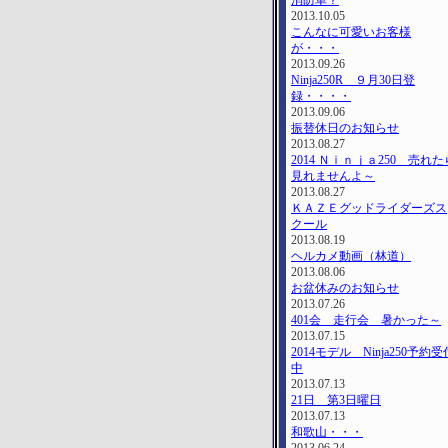
消防車？
2013.10.05
こんなに可愛いお客様
が・・・
2013.09.26
Ninja250R ９月30日登
録・・・・
2013.09.06
振替休日のお知らせ
2013.08.27
2014 Ｎｉｎｊａ250 売れた
見れませんよ～
2013.08.27
ＫＡＺＥグッドライダーズス
クール
2013.08.19
ヘルカメ動画（林道）
2013.08.06
お盆休みのお知らせ
2013.07.26
401会 走行会 暑かった～
2013.07.15
2014モデル Ninja250予約受
中
2013.07.13
21日 第3日曜日
2013.07.13
和歌山・・・