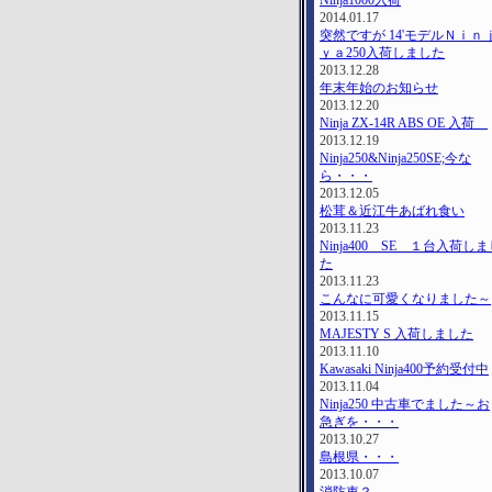
Ninja1000入荷
2014.01.17
突然ですが 14'モデルＮｉｎ
ｙａ250入荷しました
2013.12.28
年末年始のお知らせ
2013.12.20
Ninja ZX-14R ABS OE 入荷
2013.12.19
Ninja250&Ninja250SE;今な
ら・・・
2013.12.05
松茸＆近江牛あばれ食い
2013.11.23
Ninja400 SE １台入荷し
た
2013.11.23
こんなに可愛くなりました～
2013.11.15
MAJESTY S 入荷しました
2013.11.10
Kawasaki Ninja400予約受付中
2013.11.04
Ninja250 中古車でました～お
急ぎを・・・
2013.10.27
島根県・・・
2013.10.07