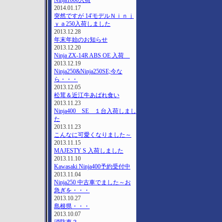
Ninja1000入荷
2014.01.17
突然ですが 14'モデルＮｉｎｊ
ｙａ250入荷しました
2013.12.28
年末年始のお知らせ
2013.12.20
Ninja ZX-14R ABS OE 入荷
2013.12.19
Ninja250&Ninja250SE;今な
ら・・・
2013.12.05
松茸＆近江牛あばれ食い
2013.11.23
Ninja400 SE １台入荷しまし
た
2013.11.23
こんなに可愛くなりました～
2013.11.15
MAJESTY S 入荷しました
2013.11.10
Kawasaki Ninja400予約受付中
2013.11.04
Ninja250 中古車でました～お
急ぎを・・・
2013.10.27
島根県・・・
2013.10.07